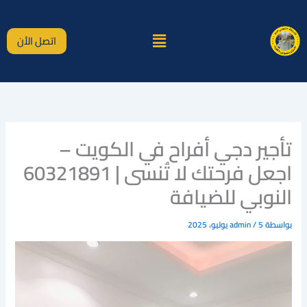
خطي
لى
القائمة
لمحتوى
اتصل الأن
تأجير دجي أفراح في الكويت –
اجعل فرحتك لا تُنسى | 60321891
النوبي للضيافة
بواسطة
5 يوليو، 2025
/
admin