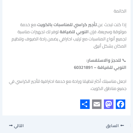
الخاتمة
إذا كنت تبحث عن
تأجير كراسي للمناسبات بالكويت
مع خدمة
موثوقة وسريعة، فإن
النوبي للضيافة
توفر لك تجهيزات مناسبة
لجميع أنواع المناسبات مع ترتيب احترافي يضمن راحة الضيوف وتنظيم
المكان بشكل أنيق.
📞
للحجز والاستفسار:
النوبي للضيافة – 60321891
اجعل مناسبتك أكثر تنظيمًا وراحة مع خدمة احترافية لتأجير الكراسي في
جميع مناطق الكويت.
S
E
M
F
h
m
a
a
السابق
التالي
a
a
s
c