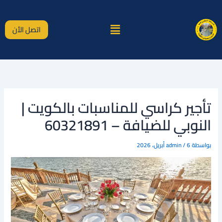
خطي
لى
القائمة
لمحتوى
اتصل الأن
تأجير كراسي للمناسبات بالكويت |
النوبي للضيافة – 60321891
بواسطة
6 أبريل، 2026
/
admin