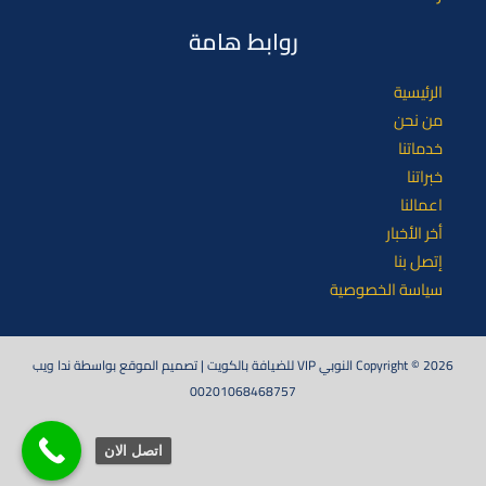
روابط هامة
الرئيسية
من نحن
خدماتنا
خبراتنا
اعمالنا
أخر الأخبار
إتصل بنا
سياسة الخصوصية
Copyright © 2026 النوبي VIP للضيافة بالكويت | تصميم الموقع بواسطة ندا ويب
00201068468757
اتصل الان