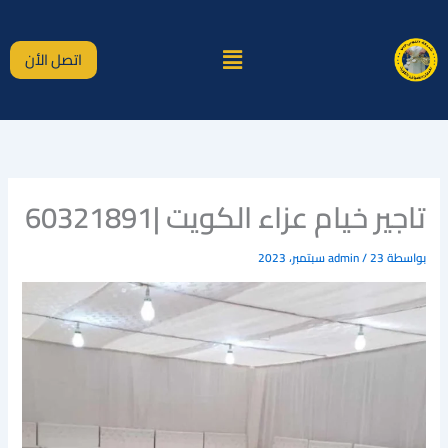
خطي
لى
القائمة
لمحتوى
اتصل الأن
تاجير خيام عزاء الكويت |60321891
بواسطة
23 سبتمبر، 2023
/
admin