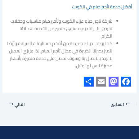
أفضل خدمة تأجير خيام في الكويت
شركة تاجير خيام عزاء الكويت وتأجير خيام مناسبات وحفلات
تحرص على تقديم مستوى متميز من الخدمة لعملائنا
الكرام.
كما يوجد لدينا مجموعة من أفخم مستلزمات الضيافة وأيضا
نتميز بخبرتنا الكبيرة في مجال تأجير الخيام، لذا عزيزي العميل
لا تردد بالاتصال بنا وسوف تحصل على خدمة متميزة بأسعار
مميزة ليس لها مثيل.
S
E
M
F
h
m
a
a
السابق
التالي
a
a
s
c
r
i
t
e
e
l
o
b