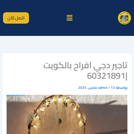
خطي
لى
القائمة
لمحتوى
اتصل الأن
تاجير دجي افراح بالكويت
|60321891
بواسطة
13 مارس، 2025
/
admin