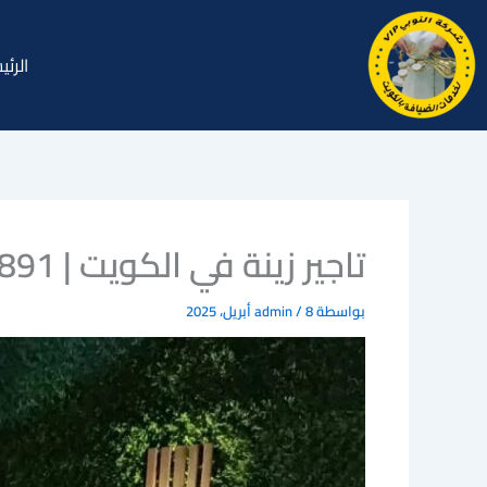
خطي
لى
الرئي
لمحتوى
تاجير زينة في الكويت | 60321891 النوبي
بواسطة
8 أبريل، 2025
/
admin