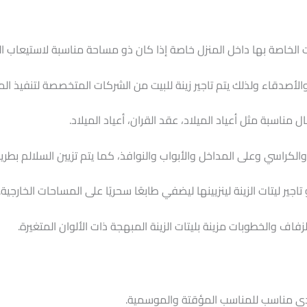
 الخاصة بها داخل المنزل خاصة إذا كان ذو مساحة مناسبة لاستيعاب 
أصدقاء ولذلك يتم تاجير زينة للبيت من الشركات المتخصصة لتنفيذ الم
قبال مناسبة مثل أعياد الميلاد، عقد القران، أعياد الميلاد.
 والكراسي وعلى المداخل والأبواب والنوافذ، كما يتم تزيين السلالم بطري
جير ليتات الزينة لينزيينها ليضفي طابعًا سحريًا على المساحات الخارجية.
زفاف والخطوبات مزينة بليتات الزينة المبهجة ذات الألوان المتغيرة.
قتصادي مناسب للمناسب المؤقتة والموسمية.