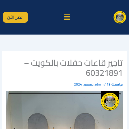
خطي
لى
القائمة
لمحتوى
اتصل الأن
تاجير قاعات حفلات بالكويت –
60321891
بواسطة
19 ديسمبر، 2024
/
admin