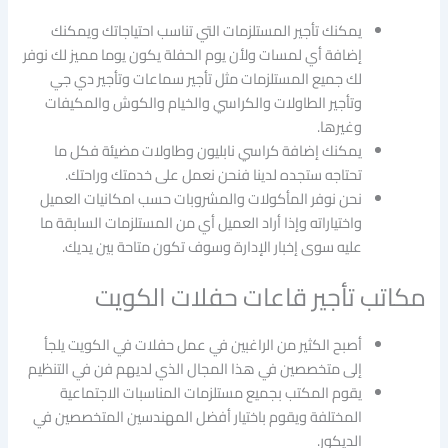
يمكنك تأجير المستلزمات التي تناسب احتياجاتك ويمكنك
إضافة أي لمسات ولأن يوم الحفلة يكون يوما مميز لك نوفر
لك جميع المستلزمات مثل تأجير سماعات وتأجير دي جي
وتأجير الطاولات والكراسي والخيام والكوش والمكيفات
وغيرها.
يمكنك إضافة كراسي نابليون وطاولات مضيئة فكل ما
تحتاجه ستجده لدينا فنحن نعمل على خدمتك وراحتك.
نحن نوفر المأكولات والمشروبات حسب امكانيات العميل
واختياراته وإذا أراد العميل أي من المستلزمات السابقة ما
عليه سوى إخبار الإدارة وسوف تكون متاحة بين يديك.
مكاتب تأجير قاعات حفلات الكويت
أصبح الكثير من الراغبين في عمل حفلات في الكويت يلجأ
إلى متخصصين في هذا المجال الذي لديهم فن في التنظيم
يقوم المكتب بجميع مستلزمات المناسبات الاجتماعية
المختلفة ويقوم باختيار أفضل المهندسين المتخصصين في
الديكور.