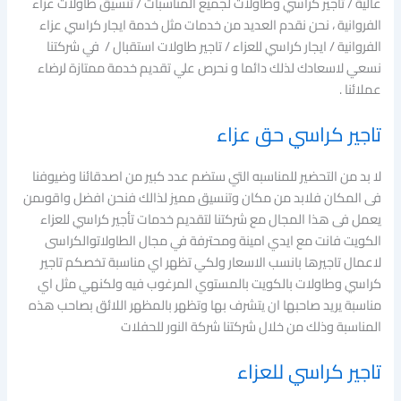
عالية / تاجير كراسي وطاولات لجميع المناسبات / تنسيق طاولات عزاء
الفروانية ، نحن نقدم العديد من خدمات مثل خدمة ايجار كراسي عزاء
الفروانية / ايجار كراسي للعزاء / تاجير طاولات استقبال / في شركتنا
نسعي لاسعادك لذلك دائما و نحرص علي تقديم خدمة ممتازة لرضاء
عملائنا .
تاجير كراسي حق عزاء
لا بد من التحضير للمناسبه التي ستضم عدد كبير من اصدقائنا وضيوفنا
فى المكان فلابد من مكان وتنسيق مميز لذالك فنحن افضل واقوىمن
يعمل فى هذا المجال مع شركتنا لتقديم خدمات تأجير كراسي للعزاء
الكويت فانت مع ايدي امينة ومحترفة في مجال الطاولاتوالكراسى
لاعمال تاجيرها بانسب الاسعار ولكي تظهر اي مناسبة تخصكم تاجير
كراسي وطاولات بالكويت بالمستوي المرغوب فيه ولكنهي مثل اي
مناسبة يريد صاحبها ان يتشرف بها وتظهر بالمظهر اللائق بصاحب هذه
المناسبة وذلك من خلال شركتنا شركة النور للحفلات
تاجير كراسي للعزاء