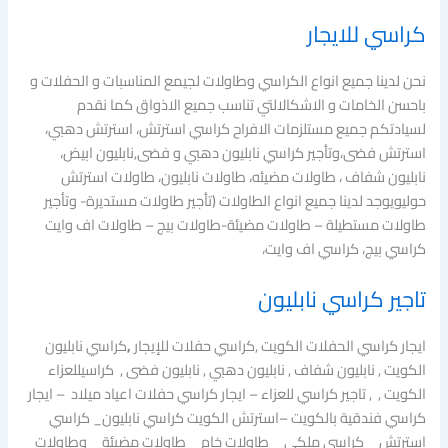
كراسي للايجار
نحن لدينا جميع انواع الكراسي وطاولات لجيمع المناسبات و الحفلات و
باحسن الخامات و الاشكالالتي تناسب جميع الاذواق كما نقدم
لسيادتكم جميع مستلزمات الافراح كراسي استرتش، استرتش دهبي،
استرتش فضى،وتأجير كراسي نابليون دهبي و فضى,نابليون ابيض،
نابليون شفاف ، طاولات مضيئه، طاولات نابليون، طاولات استرتش
حوليويوجد لدينا جميع انواع الطاولات (تأجير طاولات مستديرة- وتأجير
طاولات مستطيلة – طاولات مضيئة-طاولات بيج – طاولات اف وايت
كراسي بيج، كراسي اف وايت،
تاجير كراسي نابليون
ايجار كراسي الحفلات الكويت ,كراسي حفلات للإيجار
,
كراسي نابليون
الكويت , نابليون شفاف , نابليون دهبي , نابليون فضى , كراسيللعزاء
الكويت , , تاجير كراسي للعزاء – ايجار كراسي حفلات اعياد ميلاد – ايجار
كراسي فندقية بالكويت –استرتش الكويت كراسي نابليون_ كراسي
استرتش _ كراسي ملكى _ طاولات خام _ طاولات مضيئة _ وطاولات