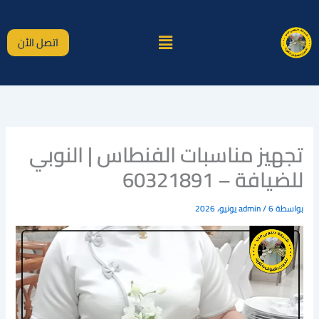
خطي
لى
القائمة
لمحتوى
اتصل الأن
تجهيز مناسبات الفنطاس | النوبي
للضيافة – 60321891
بواسطة
6 يونيو، 2026
/
admin