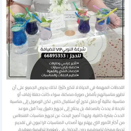
اللحظات المهمة في الحياة لا تتكرر كثيرًا. لذلك يحرص الجميع على أن
تظهر مناسباتهم بأفضل صورة ممكنة، سواء كانت حفلة زفاف أو
مناسبة عائلية أو حفل تخرج أو استقبال خاص. لكن الوصول إلى مناسبة
ناجحة لا يحدث بالصدفة، بل يحتاج إلى تجهيز دقيق يبدأ قبل موعد
الحدث بفترة كافية. ولهذا أصبح البحث عن تجهيز مناسبات الفنطاس
من أكثر الأمور التي يهتم بها أصحاب المناسبات الراغبون في تقديم
تجربة مميزة لضيوفهم دون الدخول في ضغوط تنظيمية معقدة.