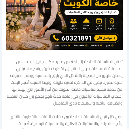
تحتاج المناسبات الخاصة إلى أكثر من مجرد مكان جميل أو عدد من
الخدمات المنفصلة، فهي تحتاج إلى تخطيط دقيق وتنظيم احترافي
يضمن ظهور كل تفصيلة بالشكل الذي يليق بالمناسبة ويمنح الضيوف
تجربة مميزة تبقى في الذاكرة لفترة طويلة. ولهذا السبب أصبح البحث
عن خدمة تنظيم مناسبات خاصة الكويت من أكثر الأمور التي يهتم بها
أصحاب المناسبات الراغبون في إقامة حدث ناجح يجمع بين حسن التنظيم
والضيافة الراقية والاهتمام بأدق التفاصيل.
وفي ظل تنوع المناسبات الخاصة بين حفلات الزفاف والخطوبة والتخرج
وأعياد الميلاد والاستقبالات العائلية والمناسبات الرسمية، أصبحت