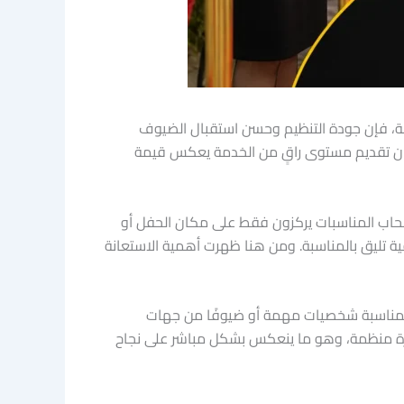
صة، فإن جودة التنظيم وحسن استقبال الضيوف
ضمان تقديم مستوى راقٍ من الخدمة يعكس قيمة
 أصحاب المناسبات يركزون فقط على مكان الحفل أو
ية تليق بالمناسبة. ومن هنا ظهرت أهمية الاستعانة
م المناسبة شخصيات مهمة أو ضيوفًا من جهات
صورة منظمة، وهو ما ينعكس بشكل مباشر على نجاح