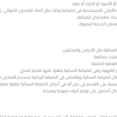
 الأسود أو الكرك أو غيره.
الأواني المستخدمة في الضيافة وذلك مثل الدلة، الفناجين، الصواني، 
د صغير لركن الضيافة.
ضمان الخدمة السريعة.
لنسائية مثل الأعراس والمجالس.
قنيات مختلفة.
تغطية الكاملة.
م القهوة، وفي الضيافة النسائية يطغوا عليها تقديم الشاي.
ل الضيافة النسائية وبالعكس في الضيافة الرجالية تستخدم الفناجين ذ
سمية على التقديم في حين أنه في أعمال الضيافة النسائية تطغوا صفة ا
 بشكل أساسي على توفير أجواء مبهجة ومريحة.
تقييم العالي وتجارب موثوقة، لأن ذلك يزيد من مصداقية وشفافية الشر