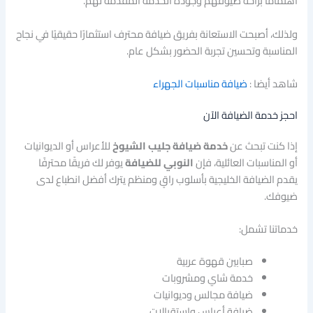
اهتمامًا براحة ضيوفهم وجودة الخدمة المقدمة لهم.
ولذلك، أصبحت الاستعانة بفريق ضيافة محترف استثمارًا حقيقيًا في نجاح
المناسبة وتحسين تجربة الحضور بشكل عام.
شاهد أيضا :
ضيافة مناسبات الجهراء
احجز خدمة الضيافة الآن
إذا كنت تبحث عن
خدمة ضيافة جليب الشيوخ
للأعراس أو الديوانيات
أو المناسبات العائلية، فإن
النوبي للضيافة
يوفر لك فريقًا محترفًا
يقدم الضيافة الخليجية بأسلوب راقٍ ومنظم يترك أفضل انطباع لدى
ضيوفك.
خدماتنا تشمل:
صبابين قهوة عربية
خدمة شاي ومشروبات
ضيافة مجالس وديوانيات
ضيافة أعراس واستقبالات