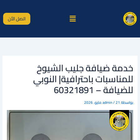
خطي
لى
القائمة
لمحتوى
اتصل الأن
خدمة ضيافة جليب الشيوخ
للمناسبات باحترافية| النوبي
للضيافة – 60321891
بواسطة
21 مايو، 2026
/
admin