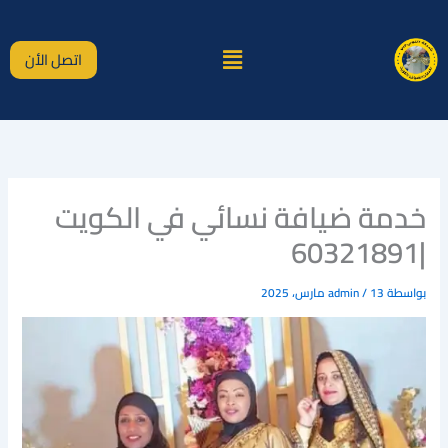
خطي
لى
القائمة
لمحتوى
اتصل الأن
خدمة ضيافة نسائي في الكويت
|60321891
بواسطة
13 مارس، 2025
/
admin