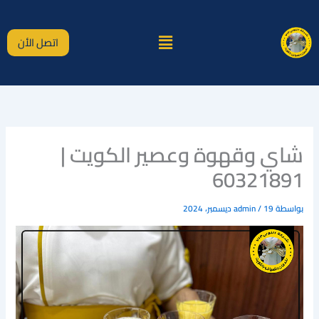
خطي
لى
القائمة
لمحتوى
اتصل الأن
شاي وقهوة وعصير الكويت |
60321891
بواسطة
19 ديسمبر، 2024
/
admin