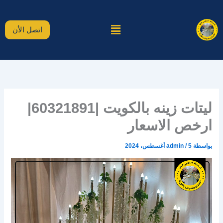
خطي
لى
القائمة
لمحتوى
اتصل الأن
ليتات زينه بالكويت |60321891|
ارخص الاسعار
بواسطة
5 أغسطس، 2024
/
admin