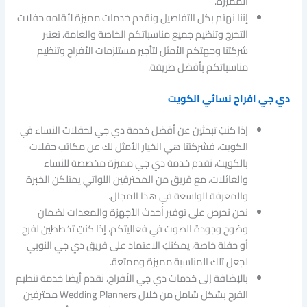
المميزة.
إننا نهتم بكل التفاصيل ونقدم خدمات مميزة لأقامه حفلات
التخرج وتنظيم جميع مناسباتكم الخاصة والعامة، تعتبر
شركتنا وجهتكم الأمثل لتأجير مستلزمات الأفراح وتنظيم
مناسباتكم بأفضل طريقة.
دي جي افراح نسائي الكويت
إذا كنتِ تبحثين عن أفضل خدمة دي جي لحفلات النساء في
الكويت، فشركتنا هي الخيار الأمثل لك عن مكاتب حفلات
بالكويت، نقدم خدمة دي جي مميزة مخصصة للنساء
والعائلات، مع فريق من المحترفين اللواتي يمتلكن الخبرة
والمعرفة الواسعة في هذا المجال.
نحن نحرص على توفير أحدث الأجهزة والمعدات لضمان
وضوح وجودة الصوت في فعاليتكم، إذا كنتِ تخططين لفرح
أو حفلة خاصة، يمكنكِ الاعتماد على فريق دي جي النوبي
لجعل تلك المناسبة مميزة وممتعة.
بالإضافة إلى خدمات دي جي الأفراح، نقدم أيضا خدمة تنظيم
الفرح بشكل شامل من خلال Wedding Planners محترفين