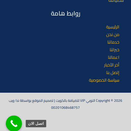
للضيافة
روابط هامة
الرئيسية
من نحن
خدماتنا
خبراتنا
اعمالنا
أخر الأخبار
إتصل بنا
سياسة الخصوصية
Copyright © 2026 النوبي VIP للضيافة بالكويت | تصميم الموقع بواسطة ندا ويب
00201068468757
اتصل الان