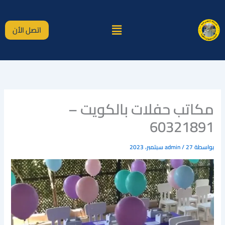
خطي
لى
القائمة
لمحتوى
اتصل الأن
مكاتب حفلات بالكويت –
60321891
بواسطة
27 سبتمبر، 2023
/
admin