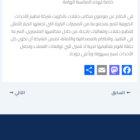
خاصة لهذه المناسبة الهامة.
في الختام عن موضوع مكاتب حفلات بالكويت شركة تنظيم الأحداث
الكويتية تتميز بمجموعة من المميزات البارزة التي تجعلها الخيار الأمثل
لتنظيم حفلات وفعاليات ناجحة، من خلال منظميها المتميزين، السرعة
في التنفيذ، والالتزام بالمصداقية والأمانة، تضمن الشركة أن تكون كل
حفلة تقوم بتنظيمها تجربة لا تنسى تلبي توقعات العملاء وتجعل
الأحداث تسير بسهولة وبأعلى جودة.
S
E
M
F
h
m
a
a
السابق
التالي
a
a
s
c
r
i
t
e
e
l
o
b
d
o