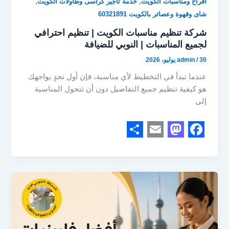
,
,
افراح ومناسبات الكويت
خدمة تأجير كراسى وطاولات الكويت
شاى وقهوة وعصائر بالكويت 60321891
شركة تنظيم مناسبات الكويت | تنظيم احترافي
لجميع المناسبات | النوبي للضيافة
30 يوليو، 2026
/
admin
عندما تبدأ في التخطيط لأي مناسبة، فإن أول تحدٍ يواجهك
هو كيفية تنظيم جميع التفاصيل دون أن تتحول المناسبة
إلى
S
E
M
F
h
m
a
a
a
a
s
c
r
i
t
e
e
l
o
b
d
o