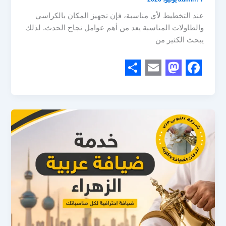
عند التخطيط لأي مناسبة، فإن تجهيز المكان بالكراسي
والطاولات المناسبة يعد من أهم عوامل نجاح الحدث. لذلك
يبحث الكثير من
S
E
M
F
h
m
a
a
a
a
s
c
r
i
t
e
e
l
o
b
d
o
o
o
n
k