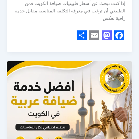
إذا كنت تبحث عن أسعار فلبينيات ضيافة الكويت فمن
الطبيعي أن ترغب في معرفة التكلفة المناسبة مقابل خدمة
راقية تعكس
S
E
M
F
h
m
a
a
a
a
s
c
r
i
t
e
e
l
o
b
d
o
o
o
n
k