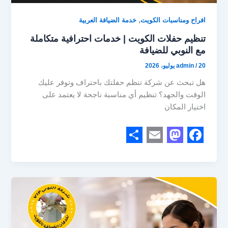
,
افراح ومناسبات الكويت
خدمة الضيافة العربية
تنظيم حفلات الكويت | خدمات احترافية متكاملة
مع النوبي للضيافة
20 يوليو، 2026
/
admin
هل تبحث عن شركة تنظم حفلتك باحتراف وتوفر عليك
الوقت والجهد؟ تنظيم أي مناسبة ناجحة لا يعتمد على
اختيار المكان
S
E
M
F
h
m
a
a
a
a
s
c
r
i
t
e
e
l
o
b