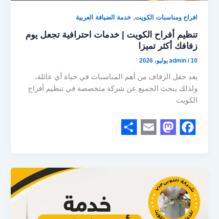
,
افراح ومناسبات الكويت
خدمة الضيافة العربية
تنظيم أفراح الكويت | خدمات احترافية تجعل يوم
زفافك أكثر تميزا
10 يوليو، 2026
/
admin
يعد حفل الزفاف من أهم المناسبات في حياة أي عائلة،
ولذلك يبحث الجميع عن شركة متخصصة في تنظيم أفراح
الكويت
S
E
M
F
h
m
a
a
a
a
s
c
r
i
t
e
e
l
o
b