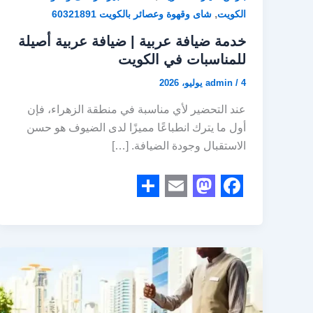
,
الكويت
شاى وقهوة وعصائر بالكويت 60321891
خدمة ضيافة عربية | ضيافة عربية أصيلة
للمناسبات في الكويت
4 يوليو، 2026
/
admin
عند التحضير لأي مناسبة في منطقة الزهراء، فإن
أول ما يترك انطباعًا مميزًا لدى الضيوف هو حسن
الاستقبال وجودة الضيافة. […]
S
E
M
F
h
m
a
a
a
a
s
c
r
i
t
e
e
l
o
b