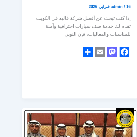
16 فبراير، 2026
/
admin
إذا كنت تبحث عن أفضل شركة فاليه في الكويت
تقدم لك خدمة صف سيارات احترافية وآمنة
للمناسبات والفعاليات، فإن النوبي
S
E
M
F
h
m
a
a
a
a
s
c
r
i
t
e
e
l
o
b
d
o
o
o
n
k