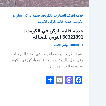
,
خدمة ايقاف السيارات بالكويت
خدمة باركن سيارات
,
الكويت
خدمة فاليه باركن الكويت
خدمة فاليه باركن في الكويت |
60321891 النوبي للضيافة
7 يوليو، 2025
/
admin
تشهد الكويت زيادة ملحوظة في أعداد المركبات
وفي ظل ذلك باتت خدمة فاليه باركن في الكويت
ضرورية للغاية من أجل
S
E
M
F
h
m
a
a
a
a
s
c