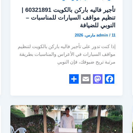
تأجير فاليه باركن بالكويت 60321891 |
تنظيم مواقف السيارات للمناسبات –
النوبي للضيافة
11 مارس، 2026
/
admin
إذا كنت تدور على تأجير فاليه باركن بالكويت لتنظيم
مواقف السيارات في الأعراس والمناسبات بطريقة
مرتبة تريح ضيوفك، فإن النوبي
S
E
M
F
h
m
a
a
a
a
s
c
r
i
t
e
e
l
o
b