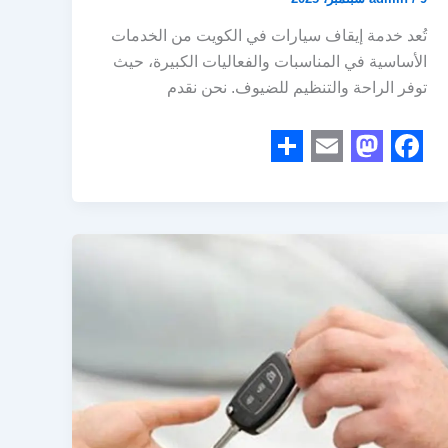
تُعد خدمة إيقاف سيارات في الكويت من الخدمات
الأساسية في المناسبات والفعاليات الكبيرة، حيث
توفر الراحة والتنظيم للضيوف. نحن نقدم
S
E
M
F
h
m
a
a
a
a
s
c
r
i
t
e
e
l
o
b
d
o
o
o
n
k