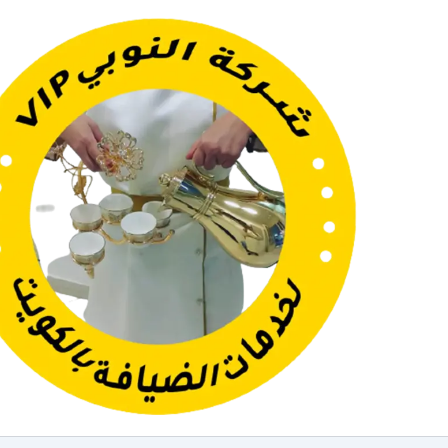
خطي
لى
لمحتوى