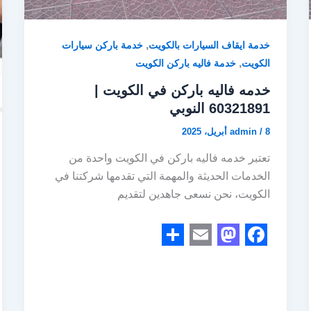
,
خدمة ايقاف السيارات بالكويت
خدمة باركن سيارات
,
الكويت
خدمة فاليه باركن الكويت
خدمه فاليه باركن في الكويت |
60321891 النوبي
8 أبريل، 2025
/
admin
تعتبر خدمه فاليه باركن في الكويت واحدة من
الخدمات الحديثة والمهمة التي تقدمها شركتنا في
الكويت، نحن نسعى جاهدين لتقديم
S
E
M
F
h
m
a
a
a
a
s
c