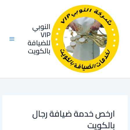
البحث
خطي
عن:
لى
لمحتوى
النوبي
VIP
للضيافة
بالكويت
ارخص خدمة ضيافة رجال
بالكويت