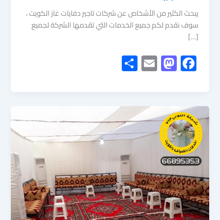
يبحث الكثير من الأشخاص عن شركات تاجير دفايات غاز الكويت ،
سوف نقدم لكم جميع الخدمات التي تقدمها الشركة لجميع
[…]
S
E
M
F
h
m
as
ac
ar
ail
to
e
e
d
b
o
o
n
ok