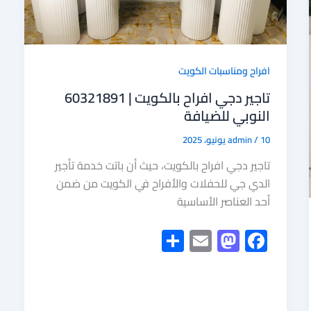
افراح ومناسبات الكويت
تاجير دجي افراح بالكويت | 60321891
النوبي للضيافة
10 يونيو، 2025
/
admin
تاجير دجي افراح بالكويت، حيث أن باتت خدمة تأجير
الدي جي للحفلات والأفراح في الكويت من ضمن
أحد العناصر الأساسية
S
E
M
F
h
m
as
ac
ar
ail
to
e
e
d
b