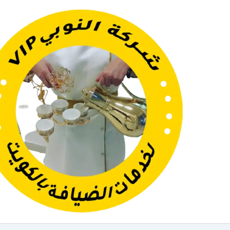
خطي
لى
لمحتوى