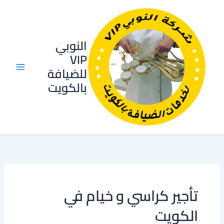
خطي
لى
لمحتوى
النوبي
VIP
للضيافة
بالكويت
تأجير كراسي و خيام في
الكويت