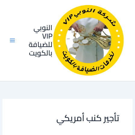
خطي
لى
لمحتوى
النوبي
VIP
للضيافة
بالكويت
تأجير كنب أمريكي