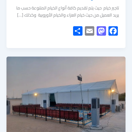
تاجير خيام حيث يتم تقديم كافة أنواع الخيام المتنوعة حسب ما
يريد العميل من حيث خيام العزاء والخيام الأوروبية وكذلك […]
S
E
M
F
h
m
as
ac
ar
ail
to
e
e
d
b
o
o
n
ok