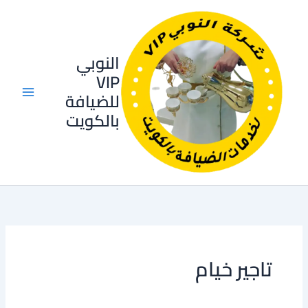
خطي
لى
لمحتوى
النوبي
VIP
للضيافة
بالكويت
تاجير خيام