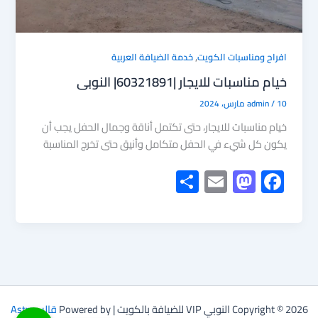
,
افراح ومناسبات الكويت
خدمة الضيافة العربية
خيام مناسبات للايجار |60321891| النوبى
10 مارس، 2024
/
admin
خيام مناسبات للايجار، حتى تكتمل أناقة وجمال الحفل يجب أن
يكون كل شيء في الحفل متكامل وأنيق حتى تخرج المناسبة
S
E
M
F
h
m
as
ac
ar
ail
to
e
e
d
b
o
o
n
ok
Copyright © 2026 النوبي VIP للضيافة بالكويت | Powered by
قالب Astra