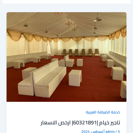
خدمة الضيافة العربية
تاجير خيام |60321891| ارخص الاسعار
5 أغسطس، 2024
/
admin