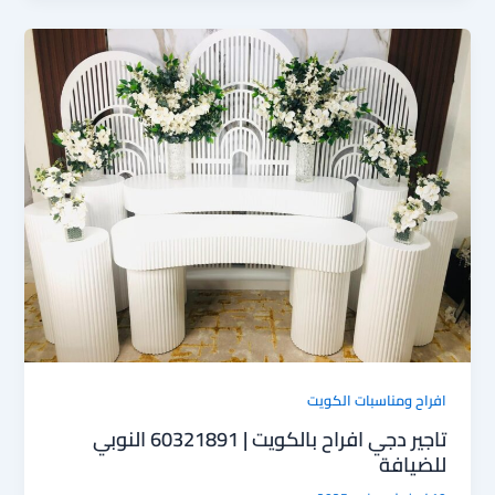
ar
ail
to
e
e
d
b
o
o
n
ok
افراح ومناسبات الكويت
تاجير دجي افراح بالكويت | 60321891 النوبي
للضيافة