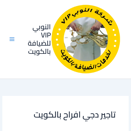
خطي
لى
لمحتوى
النوبي
VIP
للضيافة
بالكويت
تاجير دجي افراح بالكويت