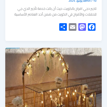
10 يونيو، 2025
/
admin
تاجير دجي افراح بالكويت، حيث أن باتت خدمة تأجير الدي جي
للحفلات والأفراح في الكويت من ضمن أحد العناصر الأساسية
S
E
M
F
h
m
as
ac
ar
ail
to
e
e
d
b
o
o
n
ok