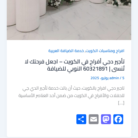
,
افراح ومناسبات الكويت
خدمة الضيافة العربية
تأجير دجي أفراح في الكويت – اجعل فرحتك لا
تُنسى | 60321891 النوبي للضيافة
5 يوليو، 2025
/
admin
تاجير دجي افراح بالكويت، حيث أن باتت خدمة تأجير الدي جي
للحفلات والأفراح في الكويت من ضمن أحد العناصر الأساسية
[…]
S
E
M
F
h
m
as
ac