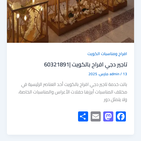
افراح ومناسبات الكويت
تاجير دجي افراح بالكويت |60321891
13 مارس، 2025
/
admin
باتت خدمة تاجير دجي افراح بالكويت أحد العناصر الرئيسية في
مختلف المناسبات أبرزها حفلات الأعراس والمناسبات الخاصة،
ولا يتمثل دور
S
E
M
F
h
m
as
ac
ar
ail
to
e