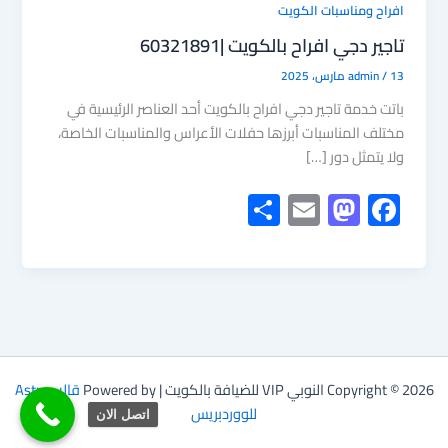
افراح ومناسبات الكويت
تاجير دجي افراح بالكويت |60321891
13 مارس، 2025
/
admin
باتت خدمة تاجير دجي افراح بالكويت أحد العناصر الرئيسية في
مختلف المناسبات أبرزها حفلات الأعراس والمناسبات الخاصة،
ولا يتمثل دور […]
S
E
M
F
h
m
as
ac
ar
ail
to
e
e
d
b
o
o
n
ok
Copyright © 2026 النوبي VIP للضيافة بالكويت | Powered by
قالب Astra
للووردبريس
اتصل الان