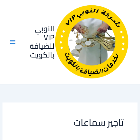
خطي
لى
لمحتوى
النوبي
VIP
للضيافة
بالكويت
تاجير سماعات