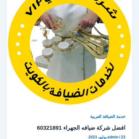
e
l
o
b
d
o
o
o
n
k
خدمة الضيافة العربية
افضل شركة ضيافه الجهراء 60321891
23 يوليو، 2023
/
admin