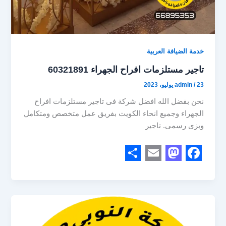
خدمة الضيافة العربية
تاجير مستلزمات افراح الجهراء 60321891
23 يوليو، 2023
/
admin
نحن بفضل الله افضل شركة فى تاجير مستلزمات افراح
الجهراء وجميع انحاء الكويت بفريق عمل متخصص ومتكامل
وبزى رسمى. تاجير
S
E
M
F
h
m
a
a
a
a
s
c
r
i
t
e