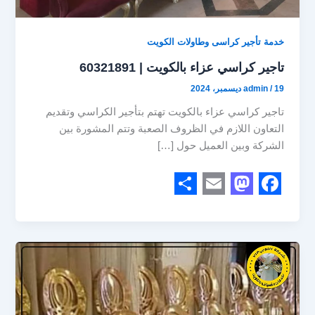
خدمة تأجير كراسى وطاولات الكويت
تاجير كراسي عزاء بالكويت | 60321891
19 ديسمبر، 2024
/
admin
تاجير كراسي عزاء بالكويت تهتم بتأجير الكراسي وتقديم
التعاون اللازم في الظروف الصعبة وتتم المشورة بين
الشركة وبين العميل حول […]
S
E
M
F
h
m
a
a
a
a
s
c
r
i
t
e
e
l
o
b