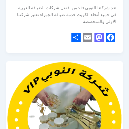
تعد شركتنا النوبى vip من افضل شركات الضيافة العربية
فى جميع أنحاء الكويت خدمة ضيافة الجهراء تعتبر شركتنا
الاولي والمتخصصة
S
E
M
F
h
m
a
a
a
a
s
c
r
i
t
e
e
l
o
b
d
o
o
o
n
k