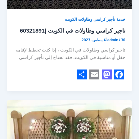
خدمة تأجير كراسى وطاولات الكويت
تاجير كراسي وطاولات في الكويت |60321891
30 أغسطس، 2023
/
admin
تاجير كراسي وطاولات في الكويت ، إذا كنت تخطط لإقامة
حفل أو مناسبة في الكويت، فقد تحتاج إلى تأجير كراسي
S
E
M
F
h
m
a
a
a
a
s
c
r
i
t
e
e
l
o
b
d
o