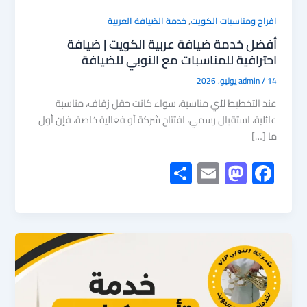
,
افراح ومناسبات الكويت
خدمة الضيافة العربية
أفضل خدمة ضيافة عربية الكويت | ضيافة
احترافية للمناسبات مع النوبي للضيافة
14 يوليو، 2026
/
admin
عند التخطيط لأي مناسبة، سواء كانت حفل زفاف، مناسبة
عائلية، استقبال رسمي، افتتاح شركة أو فعالية خاصة، فإن أول
ما […]
S
E
M
F
h
m
as
ac
ar
ail
to
e
e
d
b
o
o
n
ok