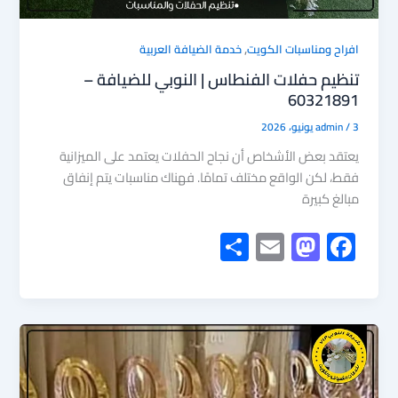
,
افراح ومناسبات الكويت
خدمة الضيافة العربية
تنظيم حفلات الفنطاس | النوبي للضيافة –
60321891
3 يونيو، 2026
/
admin
يعتقد بعض الأشخاص أن نجاح الحفلات يعتمد على الميزانية
فقط، لكن الواقع مختلف تمامًا. فهناك مناسبات يتم إنفاق
مبالغ كبيرة
S
E
M
F
h
m
as
ac
ar
ail
to
e
e
d
b
o
o
n
ok