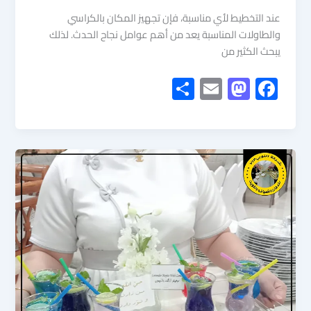
عند التخطيط لأي مناسبة، فإن تجهيز المكان بالكراسي
والطاولات المناسبة يعد من أهم عوامل نجاح الحدث. لذلك
يبحث الكثير من
S
E
M
F
h
m
as
ac
ar
ail
to
e
e
d
b
o
o
n
ok