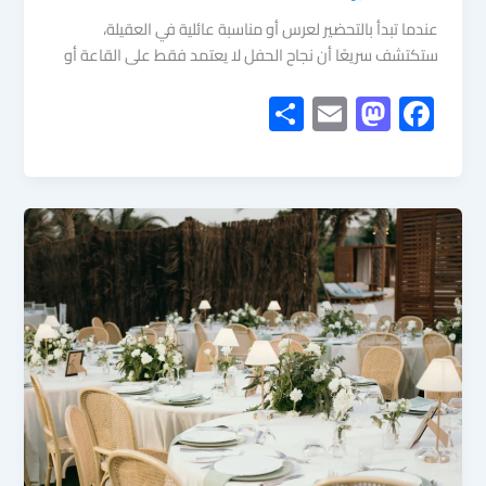
عندما تبدأ بالتحضير لعرس أو مناسبة عائلية في العقيلة،
ستكتشف سريعًا أن نجاح الحفل لا يعتمد فقط على القاعة أو
S
E
M
F
h
m
as
ac
ar
ail
to
e
e
d
b
o
o
n
ok