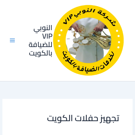
خطي
لى
لمحتوى
النوبي
VIP
للضيافة
بالكويت
تجهيز حفلات الكويت