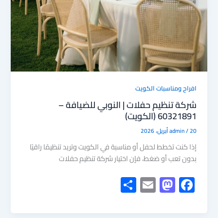
افراح ومناسبات الكويت
شركة تنظيم حفلات | النوبي للضيافة –
60321891 (الكويت)
20 أبريل، 2026
/
admin
إذا كنت تخطط لحفل أو مناسبة في الكويت وتريد تنظيمًا راقيًا
بدون تعب أو ضغط، فإن اختيار شركة تنظيم حفلات
S
E
M
F
h
m
as
ac
ar
ail
to
e