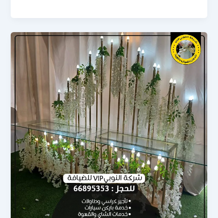
h
m
as
ac
ar
ail
to
e
e
d
b
o
o
n
ok