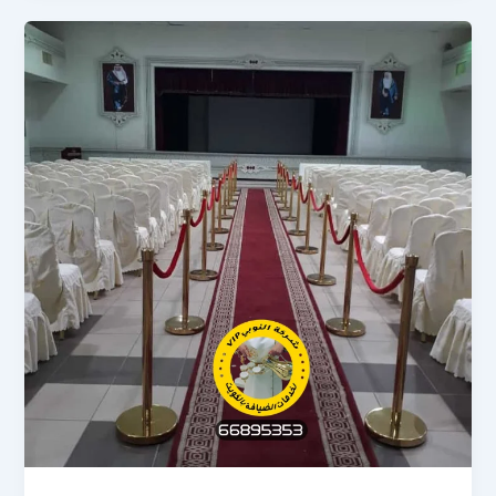
e
d
b
o
o
n
ok