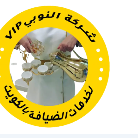
خطي
لى
لمحتوى