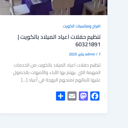
افراح ومناسبات الكويت
تنظيم حفلات اعياد الميلاد بالكويت |
60321891
7 يناير، 2025
/
admin
تنظيم حفلات اعياد الميلاد بالكويت من الخدمات
المهمة التي يهتم بها الأباء والأمهات بالحصول
عليها لأبنائهم لمنحهم البهجة في أعياد […]
S
E
M
F
h
m
as
ac
ar
ail
to
e
e
d
b