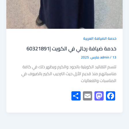
خدمة الضيافة العربية
خدمة ضيافة رجالي في الكويت |60321891
13 مارس، 2025
/
admin
تتسم التقاليد الكويتية بالجود والكرم ويظهر ذلك في كافة
مناسباتهم منذ قديم الأزل حيث الترحيب الكبير بالضيوف في
المناسبات والفعاليات
S
E
M
F
h
m
as
ac
ar
ail
to
e
e
d
b