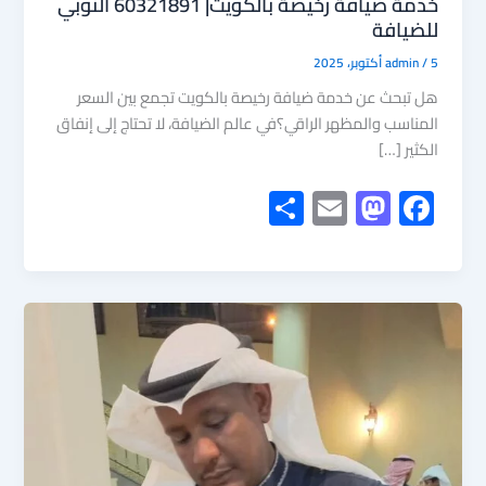
خدمة ضيافة رخيصة بالكويت| 60321891 النوبي
للضيافة
5 أكتوبر، 2025
/
admin
هل تبحث عن خدمة ضيافة رخيصة بالكويت تجمع بين السعر
المناسب والمظهر الراقي؟في عالم الضيافة، لا تحتاج إلى إنفاق
الكثير […]
S
E
M
F
h
m
as
ac
ar
ail
to
e
e
d
b
o
o
n
ok