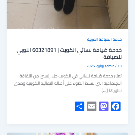
خدمة الضيافة العربية
خدمة ضيافة نسائي الكويت | 60321891 النوبي
للضيافة
10 يوليو، 2025
/
admin
تعتبر خدمة ضيافة نسائي في الكويت جزء رئيسي من الثقافة
الاجتماعية التي تسلط الضوء على أصالة التقاليد الكويتية ومدى
تطورها […]
S
E
M
F
h
m
as
ac
ar
ail
to
e