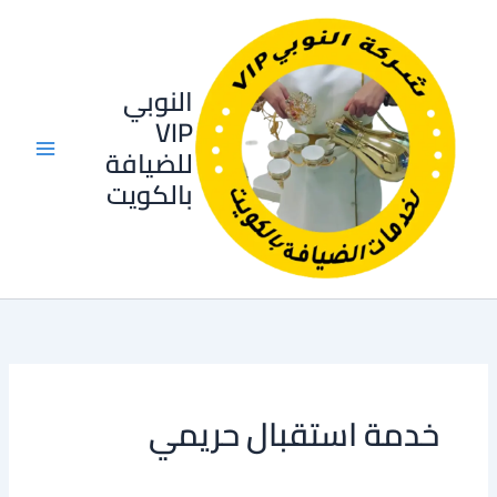
خطي
لى
لمحتوى
النوبي
VIP
للضيافة
بالكويت
خدمة استقبال حريمي