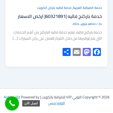
,
خدمة الضيافة العربية
خدمة فاليه باركن الكويت
خدمة باركنج فاليه |60321891| ارخص الاسعار
24 فبراير، 2024
/
admin
خدمة باركنج فاليه، تعتبر خدمة فاليه الباركنج من أهم الخدمات
التي يتم توفيرها من خلال المركز للعمل على ركن السيارات […]
S
E
M
F
h
m
as
ac
ar
ail
to
e
e
d
b
o
o
n
ok
Copyright © 2026 النوبي VIP للضيافة بالكويت | Powered by
قالب Astra
للووردبريس
اتصل الان