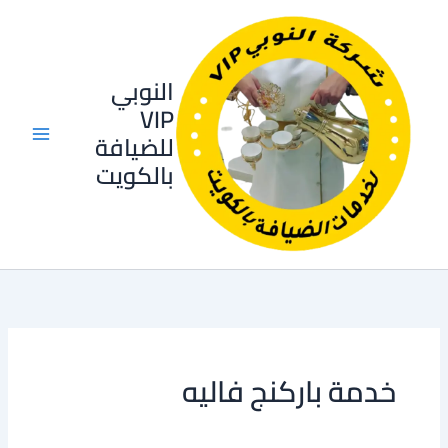
خطي
لى
لمحتوى
النوبي
VIP
للضيافة
بالكويت
خدمة باركنج فاليه