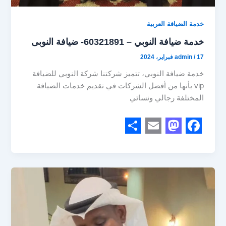
خدمة الضيافة العربية
خدمة ضيافة النوبي – 60321891- ضيافة النوبى
17 فبراير، 2024
/
admin
خدمة ضيافة النوبي، تتميز شركتنا شركة النوبي للضيافة
vip بأنها من أفضل الشركات في تقديم خدمات الضيافة
المختلفة رجالي ونسائي
S
E
M
F
h
m
a
a
a
a
s
c
r
i
t
e
e
l
o
b
d
o