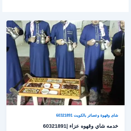
شاى وقهوة وعصائر بالكويت 60321891
خدمه شاي وقهوه عزاء |60321891