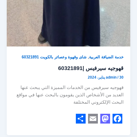
,
خدمة الضيافة العربية
شاى وقهوة وعصائر بالكويت 60321891
قهوجيه سيرفيس |60321891
30 يناير، 2024
/
admin
قهوجيه سيرفيس من الخدمات المميزة التي يبحث عنها
العديد من الأشخاص الذين يقومون بالبحث عنها في مواقع
البحث الإلكتروني المختلفة
S
E
M
F