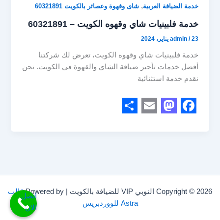
,
خدمة الضيافة العربية
شاى وقهوة وعصائر بالكويت 60321891
خدمة فلبينيات شاي وقهوه الكويت – 60321891
23 يناير، 2024
/
admin
خدمة فلبينيات شاي وقهوه الكويت، تعرض لك شركتنا
أفضل خدمات تأجير ضيافة الشاي والقهوة في الكويت. نحن
نقدم خدمة استثنائية
S
E
M
F
h
m
a
a
a
a
s
c
r
i
t
e
e
l
o
b
Copyright © 2026 النوبي VIP للضيافة بالكويت | Powered by
قالب
d
o
اتصل
Astra للووردبريس
الان
o
o