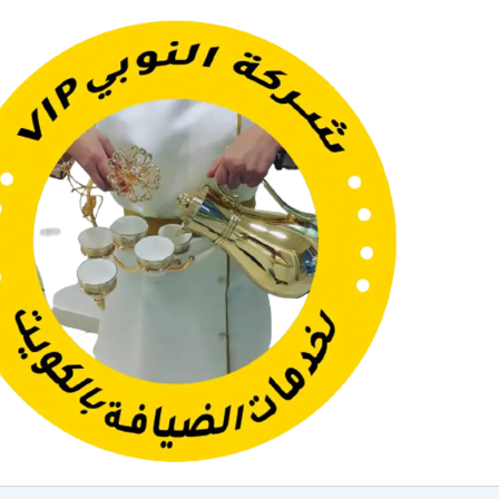
خطي
لى
لمحتوى