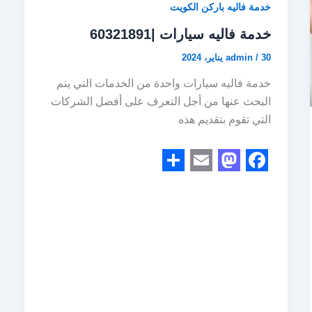
خدمة فاليه باركن الكويت
خدمة فاليه سيارات |60321891
30 يناير، 2024
/
admin
خدمة فاليه سيارات واحدة من الخدمات التي يتم
البحث عنها من أجل التعرف على أفضل الشركات
التي تقوم بتقديم هذه
S
E
M
F
h
m
a
a
a
a
s
c
r
i
t
e
e
l
o
b
d
o