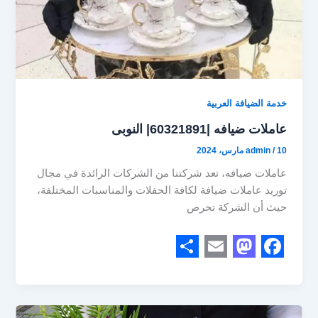
خدمة الضيافة العربية
عاملات ضيافه |60321891| النوبى
10 مارس، 2024
/
admin
عاملات ضيافه، تعد شركتنا من الشركات الرائدة في مجال
توريد عاملات ضيافة لكافة الحفلات والمناسبات المختلفة،
حيث أن الشركة تحرص
S
E
M
F
h
m
a
a
a
a
s
c