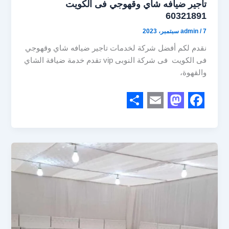
تاجير ضيافه شاي وقهوجي فى الكويت
60321891
7 سبتمبر، 2023
/
admin
نقدم لكم أفضل شركة لخدمات تاجير ضيافه شاي وقهوجي
فى الكويت فى شركة النوبى vip تقدم خدمة ضيافة الشاي
والقهوة،
S
E
M
F
h
m
a
a
a
a
s
c
r
i
t
e
e
l
o
b
d
o
o
o