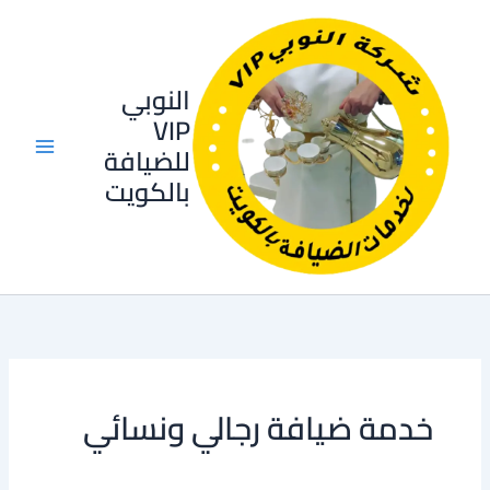
خطي
لى
لمحتوى
النوبي
VIP
للضيافة
بالكويت
خدمة ضيافة رجالي ونسائي