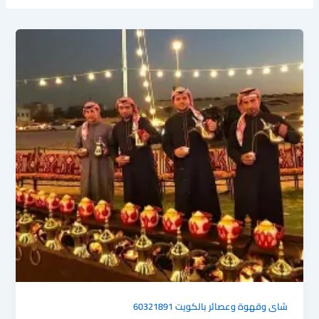
شاى وقهوة وعصائر بالكويت 60321891