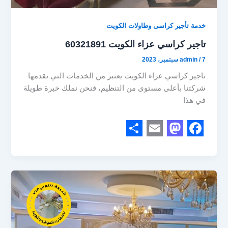
خدمة تأجير كراسى وطاولات الكويت
تاجير كراسي عزاء الكويت 60321891
7 سبتمبر، 2023
/
admin
تاجير كراسي عزاء الكويت يعتبر من الخدمات التي تقدمها
شركتنا بأعلى مستوى من التنظيم، فنحن نملك خبرة طويلة
في هذا
S
E
M
F
h
m
a
a
a
a
s
c
r
i
t
e
e
l
o
b
d
o