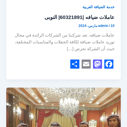
خدمة الضيافة العربية
عاملات ضيافه |60321891| النوبى
10 مارس، 2024
/
admin
عاملات ضيافه، تعد شركتنا من الشركات الرائدة في مجال
توريد عاملات ضيافة لكافة الحفلات والمناسبات المختلفة،
حيث أن الشركة تحرص […]
S
E
M
F
h
m
a
a
a
a
s
c
r
i
t
e
e
l
o
b
d
o