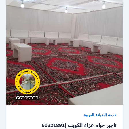
r
i
t
e
e
l
o
b
d
o
o
o
n
k
خدمة الضيافة العربية
تاجير خيام عزاء الكويت |60321891