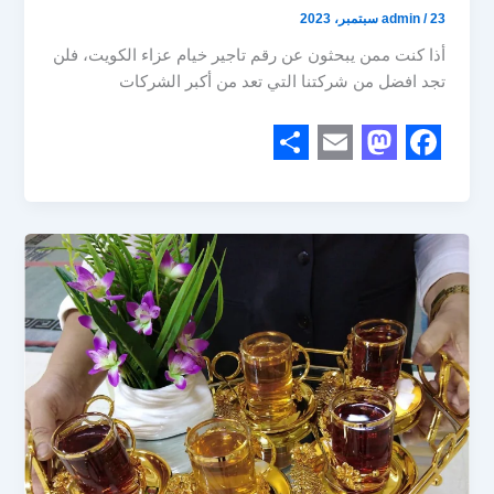
23 سبتمبر، 2023
/
admin
أذا كنت ممن يبحثون عن رقم تاجير خيام عزاء الكويت، فلن
تجد افضل من شركتنا التي تعد من أكبر الشركات
S
E
M
F
h
m
a
a
a
a
s
c
r
i
t
e
e
l
o
b
d
o
o
o
n
k