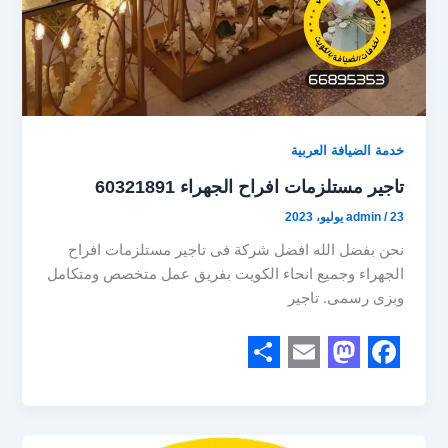
خدمة الضيافة العربية
تاجير مستلزمات افراح الجهراء 60321891
23 يوليو، 2023
/
admin
نحن بفضل الله افضل شركة فى تاجير مستلزمات افراح
الجهراء وجميع انحاء الكويت بفريق عمل متخصص ومتكامل
وبزى رسمى. تاجير
S
E
M
F
h
m
a
a