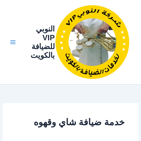
خطي
لى
لمحتوى
النوبي
VIP
للضيافة
بالكويت
خدمة ضيافة شاي وقهوه