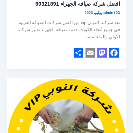
افضل شركة ضيافه الجهراء 60321891
23 يوليو، 2023
/
admin
تعد شركتنا النوبى vip من افضل شركات الضيافة العربية
فى جميع أنحاء الكويت خدمة ضيافة الجهراء تعتبر شركتنا
الاولي والمتخصصة
S
E
M
F
h
m
a
a
a
a
s
c
r
i
t
e
e
l
o
b
d
o
o
o
n
k