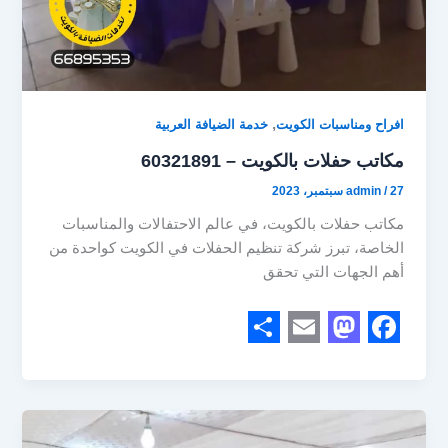
,
افراح ومناسبات الكويت
خدمة الضيافة العربية
مكاتب حفلات بالكويت – 60321891
27 سبتمبر، 2023
/
admin
مكاتب حفلات بالكويت، في عالم الاحتفالات والمناسبات
الخاصة، تبرز شركة تنظيم الحفلات في الكويت كواحدة من
أهم الجهات التي تحقق
S
E
M
F
h
m
a
a
a
a
s
c