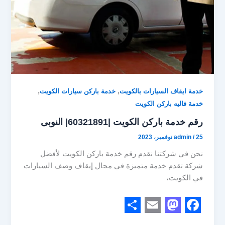
,
,
خدمة ايقاف السيارات بالكويت
خدمة باركن سيارات الكويت
خدمة فاليه باركن الكويت
رقم خدمة باركن الكويت |60321891| النوبى
25 نوفمبر، 2023
/
admin
نحن في شركتنا نقدم رقم خدمة باركن الكويت لأفضل
شركة تقدم خدمة متميزة في مجال إيقاف وصف السيارات
في الكويت،
S
E
M
F