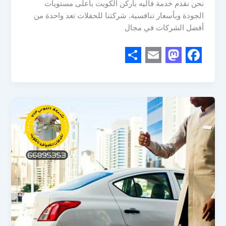
نحن نقدم خدمة فاليه باركن الكويت بأعلى مستويات
الجودة وبأسعار تنافسية. شركتنا للحفلات تعد واحدة من
أفضل الشركات في مجال
S
E
M
F
h
m
a
a
a
a
s
c
r
i
t
e
e
l
o
b
d
o
o
o
n
k