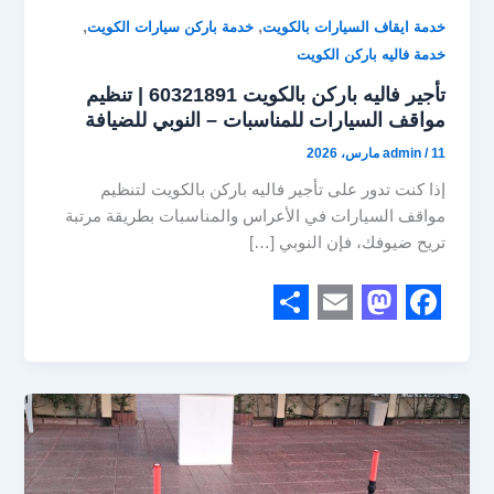
,
,
خدمة ايقاف السيارات بالكويت
خدمة باركن سيارات الكويت
خدمة فاليه باركن الكويت
تأجير فاليه باركن بالكويت 60321891 | تنظيم
مواقف السيارات للمناسبات – النوبي للضيافة
11 مارس، 2026
/
admin
إذا كنت تدور على تأجير فاليه باركن بالكويت لتنظيم
مواقف السيارات في الأعراس والمناسبات بطريقة مرتبة
تريح ضيوفك، فإن النوبي […]
S
E
M
F
h
m
a
a
a
a
s
c
r
i
t
e
e
l
o
b