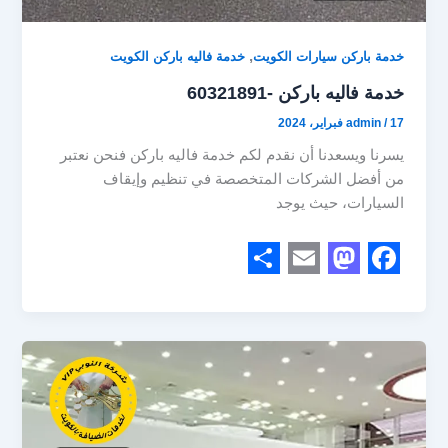
,
خدمة باركن سيارات الكويت
خدمة فاليه باركن الكويت
خدمة فاليه باركن -60321891
17 فبراير، 2024
/
admin
يسرنا ويسعدنا أن نقدم لكم خدمة فاليه باركن فنحن نعتبر
من أفضل الشركات المتخصصة في تنظيم وإيقاف
السيارات، حيث يوجد
S
E
M
F
h
m
a
a
a
a
s
c
r
i
t
e
e
l
o
b