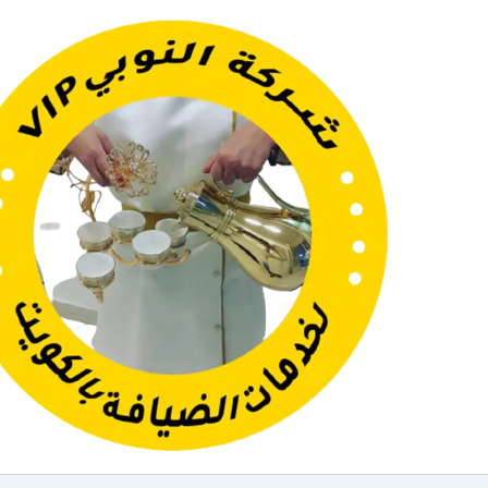
خطي
لى
لمحتوى