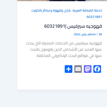
,
خدمة الضيافة العربية
شاى وقهوة وعصائر بالكويت
60321891
قهوجيه سيرفيس |60321891
30 يناير، 2024
/
admin
قهوجيه سيرفيس من الخدمات المميزة التي يبحث
عنها العديد من الأشخاص الذين يقومون بالبحث
عنها في مواقع البحث الإلكتروني المختلفة
S
E
M
F
h
m
as
ac
ar
ail
to
e
e
d
b
o
o