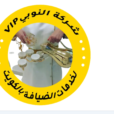
خطي
لى
لمحتوى