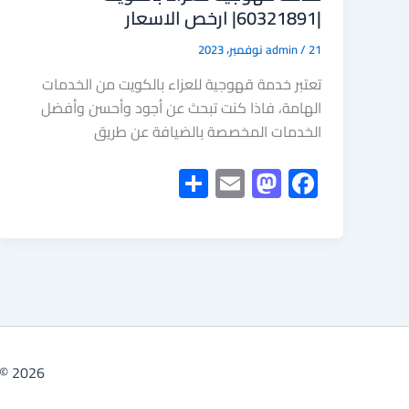
|60321891| ارخص الاسعار
21 نوفمبر، 2023
/
admin
تعتبر خدمة قهوجية للعزاء بالكويت من الخدمات
الهامة، فاذا كنت تبحث عن أجود وأحسن وأفضل
الخدمات المخصصة بالضيافة عن طريق
S
E
M
F
h
m
as
ac
ar
ail
to
e
e
d
b
o
o
n
ok
Copyright © 2026 النوبي