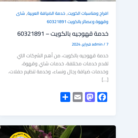
,
,
افراح ومناسبات الكويت
خدمة الضيافة العربية
شاى
وقهوة وعصائر بالكويت 60321891
خدمة قهوجيه بالكويت – 60321891
7 فبراير، 2024
/
admin
خدمة قهوجيه بالكويت، من أهم الشركات التي
تقدم خدمات مختلفة، خدمات شاي وقهوة،
وخدمات ضيافة رجال ونساء، وخدمة تنظيم حفلات،
[…]
S
E
M
F
h
m
as
ac
ar
ail
to
e
e
d
b
o
o