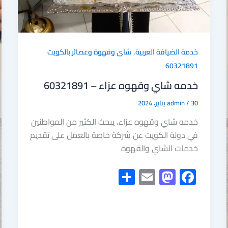
,
خدمة الضيافة العربية
شاى وقهوة وعصائر بالكويت
60321891
خدمه شاي وقهوه عزاء – 60321891
30 يناير، 2024
/
admin
خدمه شاي وقهوه عزاء، يبحث الكثير من المواطنين
في دولة الكويت عن شركة خاصة بالعمل على تقديم
خدمات الشاي والقهوة
S
E
M
F
h
m
as
ac
ar
ail
to
e
e
d
b