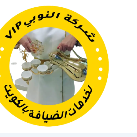
خطي
لى
لمحتوى