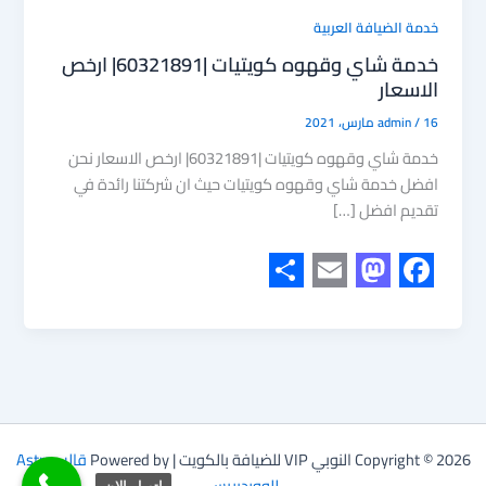
خدمة الضيافة العربية
خدمة شاي وقهوه كويتيات |60321891| ارخص
الاسعار
16 مارس، 2021
/
admin
خدمة شاي وقهوه كويتيات |60321891| ارخص الاسعار نحن
افضل خدمة شاي وقهوه كويتيات حيث ان شركتنا رائدة في
تقديم افضل […]
S
E
M
F
h
m
a
a
a
a
s
c
r
i
t
e
e
l
o
b
Copyright © 2026 النوبي VIP للضيافة بالكويت | Powered by
قالب Astra
d
o
للووردبريس