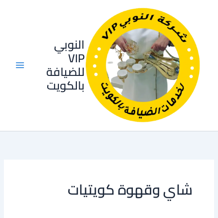
خطي
لى
لمحتوى
النوبي
VIP
للضيافة
بالكويت
شاي وقهوة كويتيات