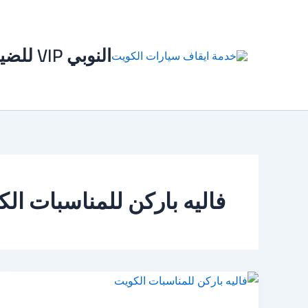
خطي
لى
لمحتوى
النوبي VIP للضيافة بالكويت
فاليه باركن للمناسبات ال