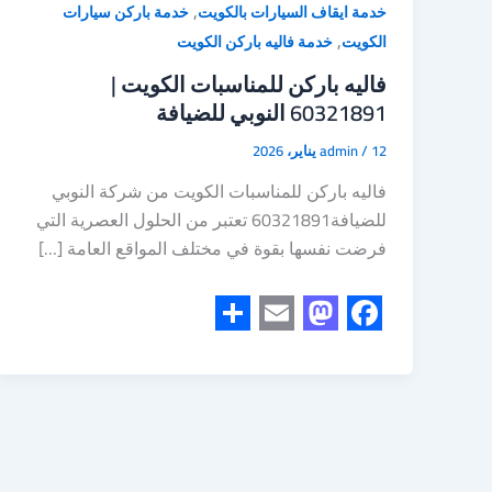
,
خدمة ايقاف السيارات بالكويت
خدمة باركن سيارات
,
الكويت
خدمة فاليه باركن الكويت
فاليه باركن للمناسبات الكويت |
60321891 النوبي للضيافة
12 يناير، 2026
/
admin
فاليه باركن للمناسبات الكويت من شركة النوبي
للضيافة60321891 تعتبر من الحلول العصرية التي
فرضت نفسها بقوة في مختلف المواقع العامة […]
S
E
M
F
h
m
a
a
a
a
s
c
r
i
t
e
e
l
o
b