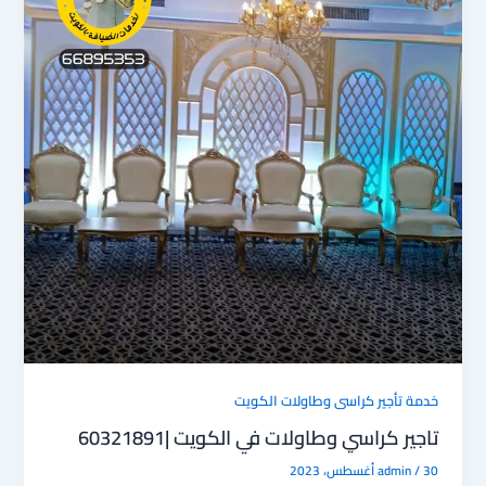
n
ok
خدمة تأجير كراسى وطاولات الكويت
تاجير كراسي وطاولات في الكويت |60321891
30 أغسطس، 2023
/
admin