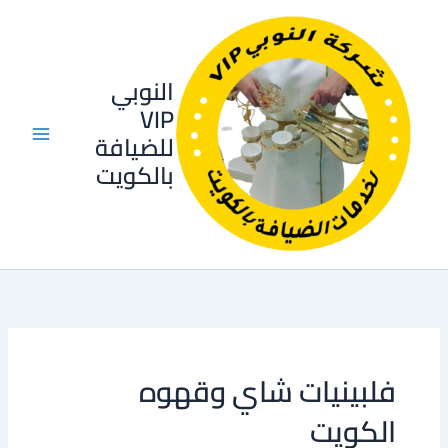
خطي
لى
لمحتوى
النوبي
VIP
للضيافة
بالكويت
فلبينيات شاي وقهوه
الكويت