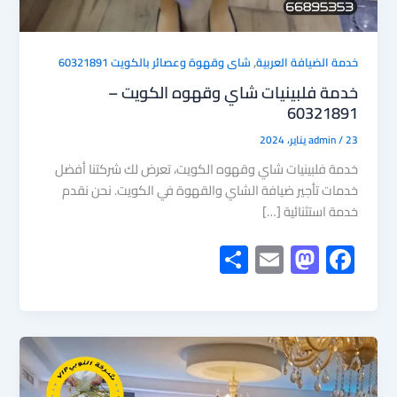
,
خدمة الضيافة العربية
شاى وقهوة وعصائر بالكويت 60321891
خدمة فلبينيات شاي وقهوه الكويت –
60321891
23 يناير، 2024
/
admin
خدمة فلبينيات شاي وقهوه الكويت، تعرض لك شركتنا أفضل
خدمات تأجير ضيافة الشاي والقهوة في الكويت. نحن نقدم
خدمة استثنائية […]
S
E
M
F
h
m
as
ac
ar
ail
to
e
e
d
b
o
o