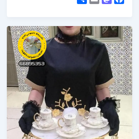
h
m
as
ac
ar
ail
to
e
e
d
b
o
o
n
ok