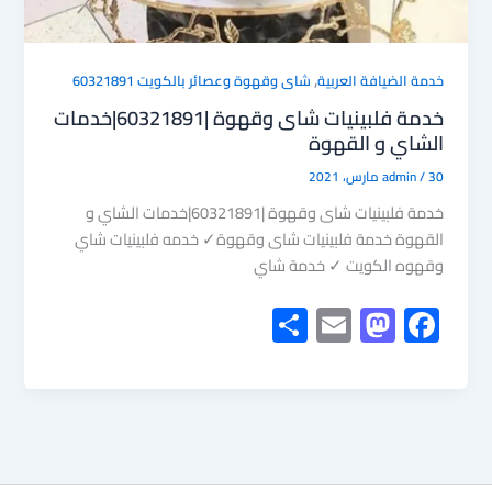
,
خدمة الضيافة العربية
شاى وقهوة وعصائر بالكويت 60321891
خدمة فلبينيات شاى وقهوة |60321891|خدمات
الشاي و القهوة
30 مارس، 2021
/
admin
خدمة فلبينيات شاى وقهوة |60321891|خدمات الشاي و
القهوة خدمة فلبينيات شاى وقهوة✓ خدمه فلبينيات شاي
وقهوه الكويت ✓ خدمة شاي
S
E
M
F
h
m
as
ac
ar
ail
to
e
e
d
b
o
o