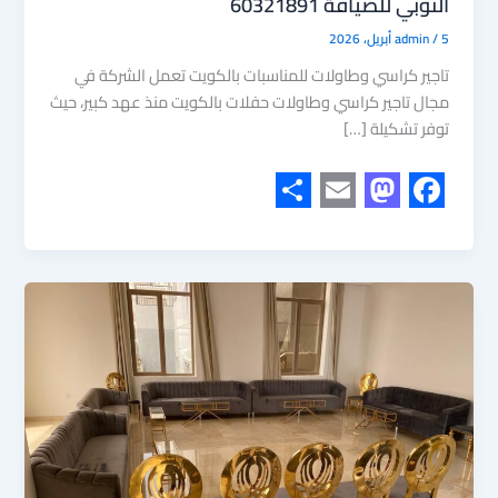
النوبي للضيافة 60321891
5 أبريل، 2026
/
admin
تاجير كراسي وطاولات للمناسبات بالكويت تعمل الشركة في
مجال تاجير كراسي وطاولات حفلات بالكويت منذ عهد كبير، حيث
توفر تشكيلة […]
S
E
M
F
h
m
a
a
a
a
s
c
r
i
t
e
e
l
o
b
d
o
o
o
n
k