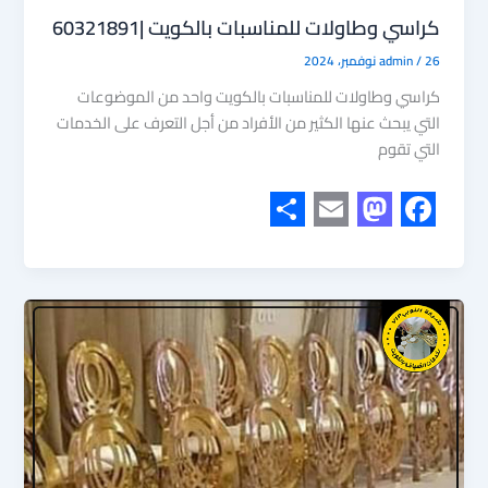
كراسي وطاولات للمناسبات بالكويت |60321891
26 نوفمبر، 2024
/
admin
كراسي وطاولات للمناسبات بالكويت واحد من الموضوعات
التي يبحث عنها الكثير من الأفراد من أجل التعرف على الخدمات
التي تقوم
S
E
M
F
h
m
a
a
a
a
s
c
r
i
t
e
e
l
o
b
d
o
o
o