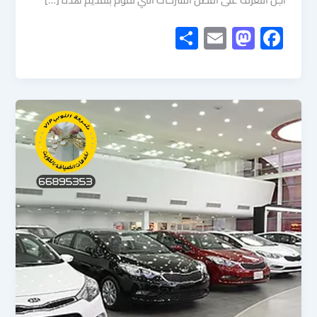
S
E
M
F
h
m
as
ac
ar
ail
to
e
e
d
b
o
o
n
ok