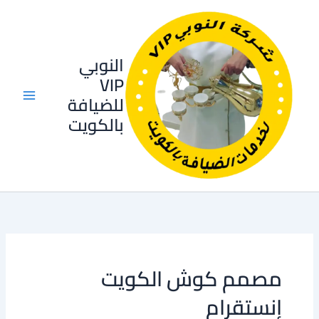
خطي
لى
لمحتوى
النوبي
VIP
للضيافة
بالكويت
مصمم كوش الكويت
إنستقرام