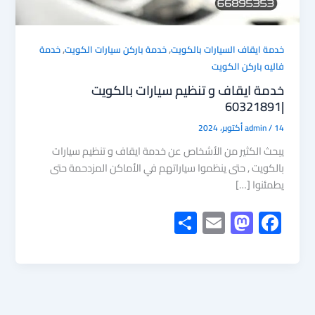
,
,
خدمة ايقاف السيارات بالكويت
خدمة باركن سيارات الكويت
خدمة
فاليه باركن الكويت
خدمة ايقاف و تنظيم سيارات بالكويت
|60321891
14 أكتوبر، 2024
/
admin
يبحث الكثير من الأشخاص عن خدمة ايقاف و تنظيم سيارات
بالكويت , حتى ينظموا سياراتهم في الأماكن المزدحمة حتى
يطمئنوا […]
S
E
M
F
h
m
as
ac
ar
ail
to
e
e
d
b
o
o