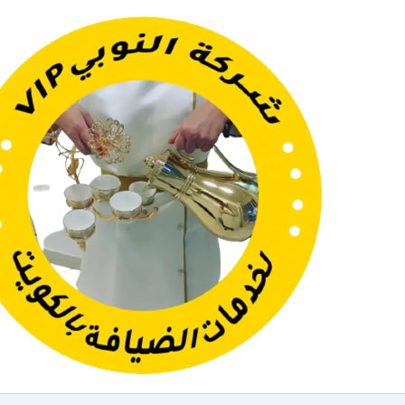
خطي
لى
لمحتوى