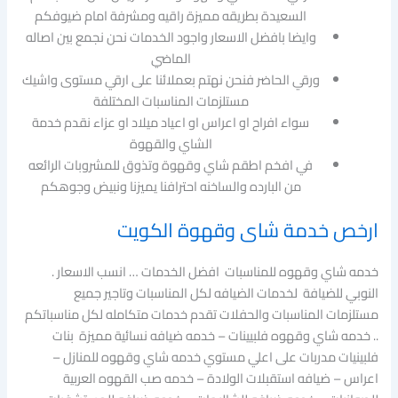
السعيدة بطريقه مميزة راقيه ومشرفة امام ضيوفكم
وايضا بافضل الاسعار واجود الخدمات نحن نجمع بين اصاله
الماضي
ورقي الحاضر فنحن نهتم بعملائنا على ارقي مستوى واشيك
مستلزمات المناسبات المختلفة
سواء افراح او اعراس او اعياد ميلاد او عزاء نقدم خدمة
الشاي والقهوة
في افخم اطقم شاي وقهوة وتذوق للمشروبات الرائعه
من البارده والساخنه احترافنا يميزنا ونبيض وجوهكم
ارخص خدمة شاى وقهوة الكويت
خدمه شاي وقهوه للمناسبات افضل الخدمات … انسب الاسعار .
النوبي للضيافة لخدمات الضيافه لكل المناسبات وتاجير جميع
مستلزمات المناسبات والحفلات تقدم خدمات متكامله لكل مناسباتكم
.. خدمه شاي وقهوه فلبيينات – خدمه ضيافه نسائية مميزة بنات
فلبينيات مدربات على اعلي مستوي خدمه شاي وقهوه للمنازل –
اعراس – ضيافه استقبلات الولادة – خدمه صب القهوه العربية