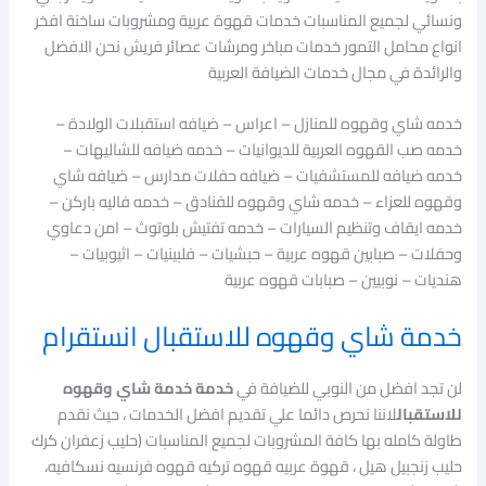
ونسائي لجميع المناسبات خدمات قهوة عربية ومشروبات ساخنة افخر
انواع محامل التمور خدمات مباخر ومرشات عصائر فريش نحن الافضل
والرائدة في مجال خدمات الضيافة العربية
خدمه شاي وقهوه للمنازل – اعراس – ضيافه استقبلات الولادة –
خدمه صب القهوه العربية للديوانيات – خدمه ضيافه للشاليهات –
خدمه ضيافه للمستشفيات – ضيافه حفلات مدارس – ضيافه شاي
وقهوه للعزاء – خدمه شاي وقهوه للفنادق – خدمه فاليه باركن –
خدمه ايقاف وتنظيم السيارات – خدمه تفتيش بلوتوث – امن دعاوي
وحفلات – صبابين قهوه عربية – حبشيات – فلبينيات – اثيوبيات –
هنديات – نوبيين – صبابات قهوه عربية
خدمة شاي وقهوه للاستقبال انستقرام
لن تجد افضل من النوبي للضيافة في
خدمة خدمة شاي وقهوه
للاستقبال
لاننا نحرص دائما علي تقديم افضل الخدمات ، حيث نقدم
طاولة كامله بها كافة المشروبات لجميع المناسبات (حليب زعفران كرك
حليب زنجبيل هيل ، قهوة عربيه قهوه تركيه قهوه فرنسيه نسكافيه،