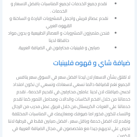
نقدم جميع الخدمات لجميع المناسبات بافضل الاسعار و
الخدمات .
نقدم عصائر فريش واجمل المشروبات الباردة و الساخنة و
القهوه العربي
فنحن متميزون المشروبات و العصائر الطبيعية و بدون مواد
حافظة لدينا
صبابين و فلبينيات محترفون في الضيافة العربية.
ضيافة شاي و قهوه فلبينيات
لا تقلق بشأن الاسعار لان ليدنا افضل سعر في السوق سعر ينافس
الجميع نغم للضيافة دائما نسعي لاسعادك ونسعي ان نكون امتداد
لحسن ضيافتك لان لدينا عاملين محترفين في تقديم الخدمة ، نقدم
خدماتنا من خلال افخم الكاسات والدالات ومحامل التمور كما تقدم
خدماتنا علي العربات الكريستال من خلال فريق عمل مدرب من الرجال
والنساء لتكون فخور اما ضيوفك ومعازيمك في المناسبات المختلفة
ونقدم لك افضل خدمة وباقل سعر ، افضل صبابين فقط في قرطية لاننا
نحرص علي تدربهم جيدا مع متخصصون في مجال الضيافة العربية في
الكويت