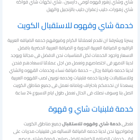
شاي وشاي زهور قهوه لومي دارسين ، شاي نكهات شاي فواكه
شاي زهورات، حليب زعفران حليب بالزنجبيل والهيل
خدمة شاي وقهوه للاستقبال الكويت
يسرنا ويشرفنا ان نقدم لعملائنا الكرام وضيوفهم خدمه الضيافه العربية
الراقيه و الضيافة العربية البدوية و الضيافة العربية الحضرية بافضل
الاسعار واجود الخدمات لكل المناسبات نحن الافضل فى مجالنا ويوجد
لدينا الامهر فى اختصاصهم ونعمل من اجل عملائنا لاسعادهم فنحن
لدينا خدمه ضيافة رجال – خدمة ضيافة نساء وخدمات القهوه والشاي
وللاستقبالات ولدينا خدمه فلبنيات وخدمه نوبيين لصب القهوه العربية
يسعدنا ان نخدمكم باحتراف وبامانه نعمل فى جميع مناطق الكويت
اتصل بنا وسوف نصلك فى الحال نعمل طول ايام الاسبوع 24 ساعة
خدمة فلبنيات شاي و قهوة
نغطى
خدمة شاي وقهوه للاستقبال
جميع مناطق الكويت
وضواحيها نحن لدينا خدمه الضيافة النسائيه من فلبينيات مدربات على
ارقى خدمات الضيافه الكويتيه افضل صبابين قهوة وشاي وعصير