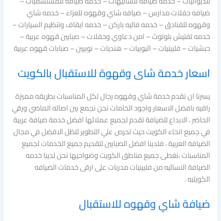
للديوانيات – خدمه ضيافه للشاليهات – خدمه ضيافه للمستشفيات –
ضيافه حفلات مدارس – ضيافه شاي وقهوه للعزاء – خدمه شاي
وقهوه للفنادق – خدمه فاليه باركن – خدمه ايقاف وتنظيم السيارات –
خدمه تفتيش بلوتوث – امن دعاوي وحفلات – صبابين قهوه عربية –
حبشيات – فلبينيات – اثيوبيات – هنديات – نوبيين – صبابات قهوه عربية
اسعار خدمة شاى وقهوة للاستقبال بالكويت
يسرنا ان نقدم خدمة شاي وقهوه رجال لكل المناسبات بطريقه مميزة
راقيه بافضل الاسعار واجود الخامات نحن نجمع بين اصاله الماضي ورقي
الحاضر ، الابداع للضيافة تقدم لجميع عملائها افضل خدمة ضيافة عربية
في جميع انحاء الكويت حيث تحرص علي التطوير لتظل الافضل في مجال
الضيافة العربية ، فلدينا افضل الصبابين لتقديم جميع الخدمات لجميع
المناسبات ،نغطى جميع مناطق الكويت وضواحيها نحن لدينا خدمه
الضيافة النسائيه من فلبينيات مدربات على ارقى خدمات الضيافه
الكويتيه .
ضيافة شاي وقهوه للاستقبال