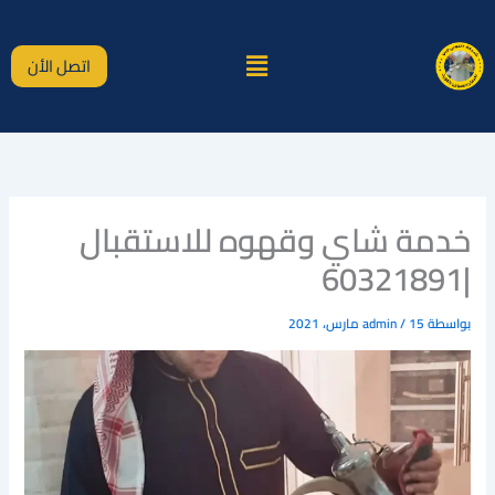
خطي
لى
القائمة
لمحتوى
اتصل الأن
خدمة شاي وقهوه للاستقبال
|60321891
بواسطة
15 مارس، 2021
/
admin